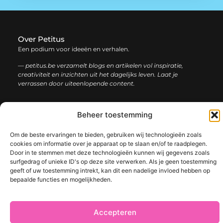
Over Petitus
Een podium voor ideeën en verhalen.
— petitus.be verzamelt blogs en artikelen vol inspiratie,
creativiteit en inzichten uit het dagelijks leven. Laat je
verrassen door uiteenlopende content.
Onze
Bericht categorie
Beheer toestemming
informatie
Om de beste ervaringen te bieden, gebruiken wij technologieën zoals
Goede Links Inkopen: De Slimme Strategie voor Sterke SEO Resultaten
Manieren om geld te verdienen met mijn website: Bouw aan een winstgevend online platform
cookies om informatie over je apparaat op te slaan en/of te raadplegen.
Door in te stemmen met deze technologieën kunnen wij gegevens zoals
surfgedrag of unieke ID's op deze site verwerken. Als je geen toestemming
geeft of uw toestemming intrekt, kan dit een nadelige invloed hebben op
bepaalde functies en mogelijkheden.
@2025 www.petitus.be. All Right Reserved.​
Accepteren