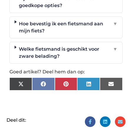
goedkope opties?
Hoe bevestig ik een fietsmand aan
▼
mijn fiets?
Welke fietsmand is geschikt voor
▼
zware belading?
Goed artikel? Deel hem dan op:
X
Facebook
Pinterest
LinkedIn
Email
(Twitter)
Deel dit: