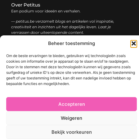
Over Petitus
Een podium voor ideeën en verhalen.
— petitus.be verzamelt blogs en artikelen vol inspiratie,
creativiteit en inzichten uit het dagelijks leven. Laat je
verrassen door uiteenlopende content.
Beheer toestemming
Onze
Bericht categorie
informatie
Om de beste ervaringen te bieden, gebruiken wij technologieën zoals
cookies om informatie over je apparaat op te slaan en/of te raadplegen.
Goede Links Inkopen: De Slimme Strategie voor Sterke SEO Resultaten
Manieren om geld te verdienen met mijn website: Bouw aan een winstgevend online platform
Door in te stemmen met deze technologieën kunnen wij gegevens zoals
surfgedrag of unieke ID's op deze site verwerken. Als je geen toestemming
geeft of uw toestemming intrekt, kan dit een nadelige invloed hebben op
bepaalde functies en mogelijkheden.
@2025 www.petitus.be. All Right Reserved.​
Accepteren
Weigeren
Bekijk voorkeuren