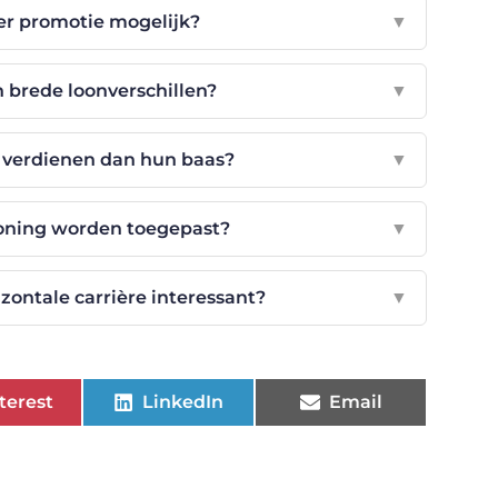
er promotie mogelijk?
▼
n brede loonverschillen?
▼
verdienen dan hun baas?
▼
oning worden toegepast?
▼
zontale carrière interessant?
▼
terest
LinkedIn
Email