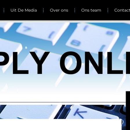
Uit De Media
Over ons
Ons team
Contac