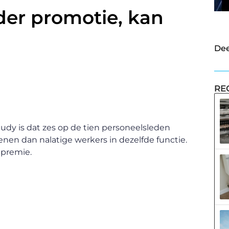
er promotie, kan
Dee
RE
dy is dat zes op de tien personeelsleden
enen dan nalatige werkers in dezelfde functie.
epremie.