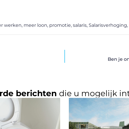
er werken
,
meer loon
,
promotie
,
salaris
,
Salarisverhoging
,
Ben je o
rde berichten
die u mogelijk in