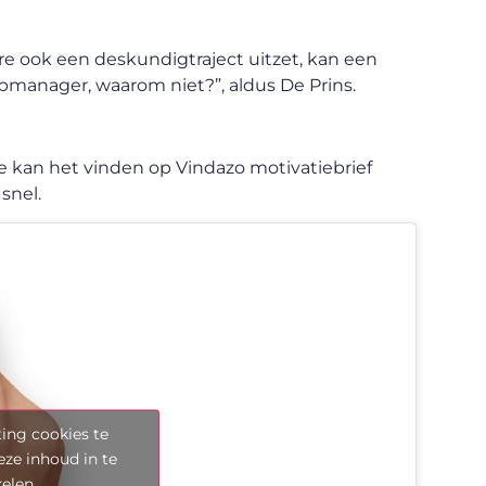
re ook een deskundigtraject uitzet, kan een
pmanager, waarom niet?”, aldus De Prins.
Je kan het vinden op Vindazo motivatiebrief
 snel.
ing cookies te
eze inhoud in te
kelen