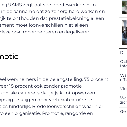
n bij UAMS zegt dat veel medewerkers hun
 in de aanname dat ze zelf erg hard werken en
rijk te onthouden dat prestatiebeloning alleen
ment moet loonverschillen niet alleen
 deze ook implementeren en legaliseren.
Dru
motie
Opl
inf
Waa
veel werknemers in de belangstelling. 75 procent
eff
veer 15 procent ook zonder promotie
Vlu
zontale carrière is dat je je kunt opwerken
Waa
slag te krijgen door verticaal carrière te
zic
es hinderlijk. Brede loonverschillen waarin er
Gen
j zo een organisatie. Promotie, rangorde en