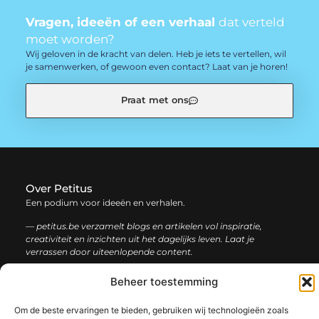
Vragen, ideeën of een verhaal
dat verteld
moet worden?
Wij geloven in de kracht van delen. Heb je iets te vertellen, wil
je samenwerken, of gewoon even contact? Laat van je horen!
Praat met ons
Over Petitus
Een podium voor ideeën en verhalen.
— petitus.be verzamelt blogs en artikelen vol inspiratie,
creativiteit en inzichten uit het dagelijks leven. Laat je
verrassen door uiteenlopende content.
Beheer toestemming
Onze
Bericht categorie
informatie
Om de beste ervaringen te bieden, gebruiken wij technologieën zoals