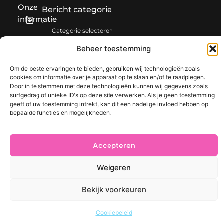
Onze
Bericht categorie
informatie
Goede Links Inkopen: De Slimme Strategie voor Sterke SEO Resultaten
Manieren om geld te verdienen met mijn website: Bouw aan een winstgevend online platform
Beheer toestemming
Om de beste ervaringen te bieden, gebruiken wij technologieën zoals
cookies om informatie over je apparaat op te slaan en/of te raadplegen.
@2025 www.petitus.be. All Right Reserved.​
Door in te stemmen met deze technologieën kunnen wij gegevens zoals
surfgedrag of unieke ID's op deze site verwerken. Als je geen toestemming
geeft of uw toestemming intrekt, kan dit een nadelige invloed hebben op
bepaalde functies en mogelijkheden.
Accepteren
Weigeren
Bekijk voorkeuren
Cookiebeleid