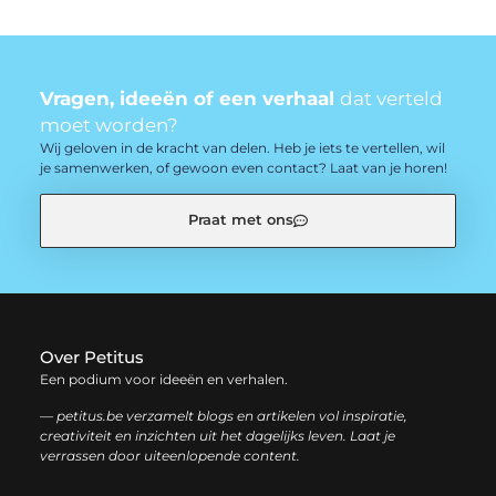
Vragen, ideeën of een verhaal
dat verteld
moet worden?
Wij geloven in de kracht van delen. Heb je iets te vertellen, wil
je samenwerken, of gewoon even contact? Laat van je horen!
Praat met ons
Over Petitus
Een podium voor ideeën en verhalen.
— petitus.be verzamelt blogs en artikelen vol inspiratie,
creativiteit en inzichten uit het dagelijks leven. Laat je
verrassen door uiteenlopende content.