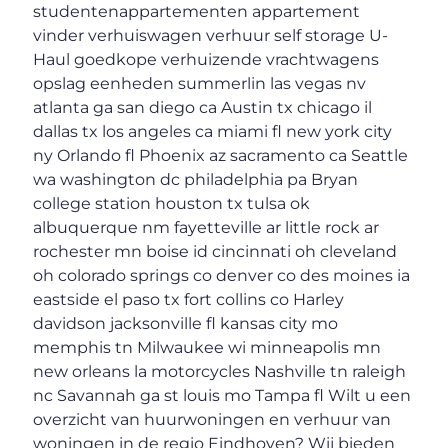
studentenappartementen appartement
vinder verhuiswagen verhuur self storage U-
Haul goedkope verhuizende vrachtwagens
opslag eenheden summerlin las vegas nv
atlanta ga san diego ca Austin tx chicago il
dallas tx los angeles ca miami fl new york city
ny Orlando fl Phoenix az sacramento ca Seattle
wa washington dc philadelphia pa Bryan
college station houston tx tulsa ok
albuquerque nm fayetteville ar little rock ar
rochester mn boise id cincinnati oh cleveland
oh colorado springs co denver co des moines ia
eastside el paso tx fort collins co Harley
davidson jacksonville fl kansas city mo
memphis tn Milwaukee wi minneapolis mn
new orleans la motorcycles Nashville tn raleigh
nc Savannah ga st louis mo Tampa fl Wilt u een
overzicht van huurwoningen en verhuur van
woningen in de regio Eindhoven? Wij bieden