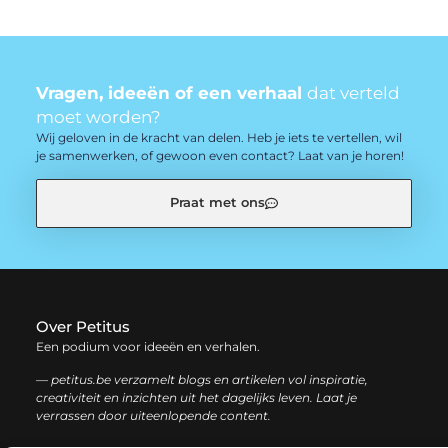
Vragen, ideeën of een verhaal
dat verteld
moet worden?
Wij geloven in de kracht van delen. Heb je iets te vertellen, wil
je samenwerken, of gewoon even contact? Laat van je horen!
Praat met ons
Over Petitus
Een podium voor ideeën en verhalen.
— petitus.be verzamelt blogs en artikelen vol inspiratie,
creativiteit en inzichten uit het dagelijks leven. Laat je
verrassen door uiteenlopende content.