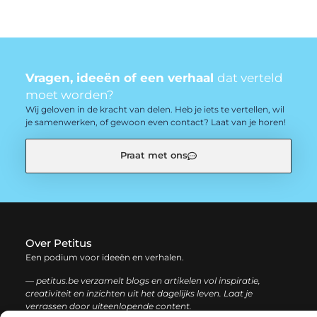
Vragen, ideeën of een verhaal
dat verteld
moet worden?
Wij geloven in de kracht van delen. Heb je iets te vertellen, wil
je samenwerken, of gewoon even contact? Laat van je horen!
Praat met ons
Over Petitus
Een podium voor ideeën en verhalen.
— petitus.be verzamelt blogs en artikelen vol inspiratie,
creativiteit en inzichten uit het dagelijks leven. Laat je
verrassen door uiteenlopende content.