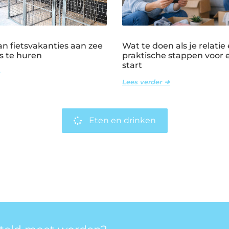
n fietsvakanties aan zee
Wat te doen als je relatie 
s te huren
praktische stappen voor
start
Lees verder ➜
Eten en drinken