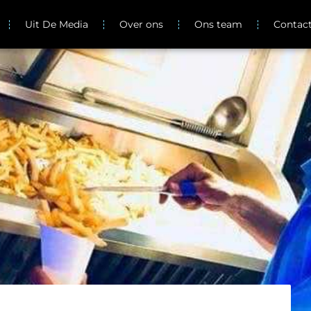
Uit De Media
Over ons
Ons team
Contac