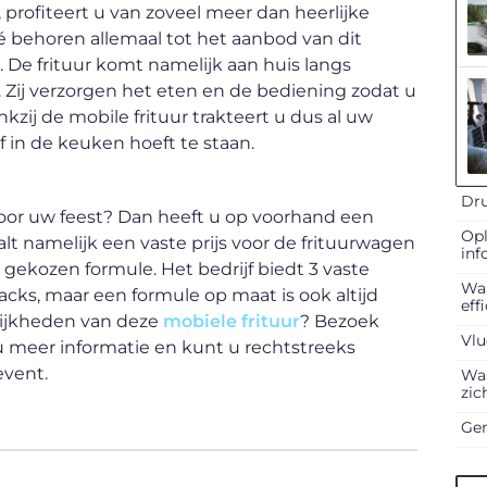
, profiteert u van zoveel meer dan heerlijke
té behoren allemaal tot het aanbod van dit
n. De frituur komt namelijk aan huis langs
. Zij verzorgen het eten en de bediening zodat u
zij de mobile frituur trakteert u dus al uw
f in de keuken hoeft te staan.
Dru
 voor uw feest? Dan heeft u op voorhand een
Opl
alt namelijk een vaste prijs voor de frituurwagen
inf
 gekozen formule. Het bedrijf biedt 3 vaste
Waa
ks, maar een formule op maat is ook altijd
eff
lijkheden van deze
mobiele frituur
? Bezoek
Vlu
 u meer informatie en kunt u rechtstreeks
event.
Waa
zic
Gen