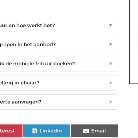
tuur en hoe werkt het?
▼
egrepen in het aanbod?
▼
k de mobiele frituur boeken?
▼
elling in elkaar?
▼
ferte aanvragen?
▼
terest
LinkedIn
Email