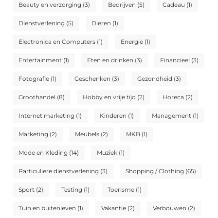
Beauty en verzorging
(3)
Bedrijven
(5)
Cadeau
(1)
Dienstverlening
(5)
Dieren
(1)
Electronica en Computers
(1)
Energie
(1)
Entertainment
(1)
Eten en drinken
(3)
Financieel
(3)
Fotografie
(1)
Geschenken
(3)
Gezondheid
(3)
Groothandel
(8)
Hobby en vrije tijd
(2)
Horeca
(2)
Internet marketing
(1)
Kinderen
(1)
Management
(1)
Marketing
(2)
Meubels
(2)
MKB
(1)
Mode en Kleding
(14)
Muziek
(1)
Particuliere dienstverlening
(3)
Shopping / Clothing
(65)
Sport
(2)
Testing
(1)
Toerisme
(1)
Tuin en buitenleven
(1)
Vakantie
(2)
Verbouwen
(2)