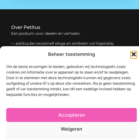
Over Petitus
Een podium voor ideeën en verhalen.
— petitus.be verzamelt blogs en artikelen vol inspiratie,
creativiteit en inzichten uit het dagelijks leven. Laat je
Beheer toestemming
verrassen door uiteenlopende content.
Om de beste ervaringen te bieden, gebruiken wij technologieën zoals
Onze
Bericht categorie
cookies om informatie over je apparaat op te slaan en/of te raadplegen.
informatie
Door in te stemmen met deze technologieën kunnen wij gegevens zoals
surfgedrag of unieke ID's op deze site verwerken. Als je geen toestemming
Goede Links Inkopen: De Slimme Strategie voor Sterke SEO Resultaten
Manieren om geld te verdienen met mijn website: Bouw aan een winstgevend online platform
geeft of uw toestemming intrekt, kan dit een nadelige invloed hebben op
bepaalde functies en mogelijkheden.
Accepteren
@2025 www.petitus.be. All Right Reserved.​
Weigeren