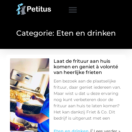
Categorie: Eten en drinken
Laat de frituur aan huis
komen en geniet à volonté
van heerlijke frieten
Een bezoek aan de plaatselijke
frituur, daar geniet iedereen van.
Maar wist u dat u deze ervaring
nog kunt verbeteren door de
frituur aan huis te laten komen?
Het kan dankzij Friet & Co. Dit
bedrijf is uitgerust met een
Eten en drinken
// Lees verder »