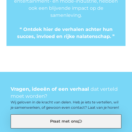
entertainment- en mode-industrie, hebben
ook een blijvende impact op de
samenleving.
❝
Ontdek hier de verhalen achter hun
succes, invloed en rijke nalatenschap.
❞
Vragen, ideeën of een verhaal
dat verteld
moet worden?
Wij geloven in de kracht van delen. Heb je iets te vertellen, wil
je samenwerken, of gewoon even contact? Laat van je horen!
Praat met ons