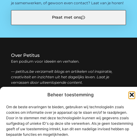
je samenwerken, of gewoon even contact? Laat van je horen!
Praat met ons
Over Petitus
Een podium voor ideeën en verhalen.
— petitus.be verzamelt blogs en artikelen vol inspiratie,
creativiteit en inzichten uit het dagelijks leven. Laat je
verrassen door uiteenlopende content.
Beheer toestemming
Onze
Bericht categorie
informatie
Om de beste ervaringen te bieden, gebruiken wij technologieën zoals
cookies om informatie over je apparaat op te slaan en/of te raadplegen.
Goede Links Inkopen: De Slimme Strategie voor Sterke SEO Resultaten
Manieren om geld te verdienen met mijn website: Bouw aan een winstgevend online platform
Door in te stemmen met deze technologieën kunnen wij gegevens zoals
surfgedrag of unieke ID's op deze site verwerken. Als je geen toestemming
geeft of uw toestemming intrekt, kan dit een nadelige invloed hebben op
bepaalde functies en mogelijkheden.