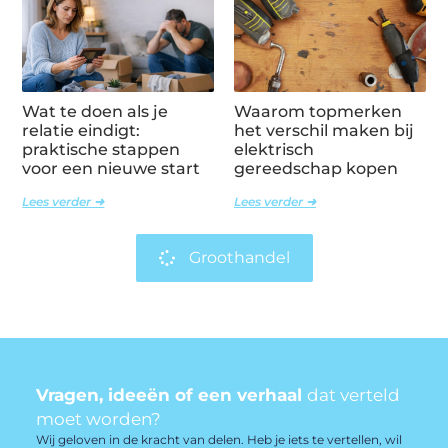
Wat te doen als je
Waarom topmerken
relatie eindigt:
het verschil maken bij
praktische stappen
elektrisch
voor een nieuwe start
gereedschap kopen
Lees verder ➜
Lees verder ➜
Groothandel
Vragen, ideeën of een verhaal
dat verteld
moet worden?
Wij geloven in de kracht van delen. Heb je iets te vertellen, wil