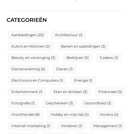
CATEGORIEËN
Aanbiedingen
(25)
Architectuur
(1)
Auto's en Motoren
(2)
Banen en opleidingen
(3)
Beauty en verzorging
(3)
Bedrijven
(5)
Cadeau
(1)
Dienstverlening
(5)
Dieren
(1)
Electronica en Computers
(1)
Energie
(1)
Entertainment
(1)
Eten en drinken
(3)
Financieel
(3)
Fotografie
(1)
Geschenken
(3)
Gezondheid
(3)
Groothandel
(8)
Hobby en vrije tijd
(2)
Horeca
(2)
Internet marketing
(1)
Kinderen
(1)
Management
(1)