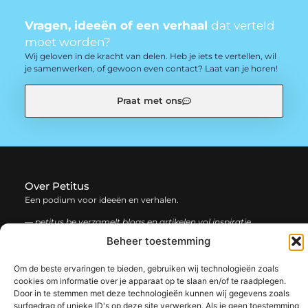
Vragen, ideeën of een verhaal
dat verteld
moet worden?
Wij geloven in de kracht van delen. Heb je iets te vertellen, wil
je samenwerken, of gewoon even contact? Laat van je horen!
Praat met ons
Over Petitus
Een podium voor ideeën en verhalen.
— petitus.be verzamelt blogs en artikelen vol inspiratie,
creativiteit en inzichten uit het dagelijks leven. Laat je
Beheer toestemming
verrassen door uiteenlopende content.
Om de beste ervaringen te bieden, gebruiken wij technologieën zoals
cookies om informatie over je apparaat op te slaan en/of te raadplegen.
Onze
Bericht categorie
Door in te stemmen met deze technologieën kunnen wij gegevens zoals
informatie
surfgedrag of unieke ID's op deze site verwerken. Als je geen toestemming