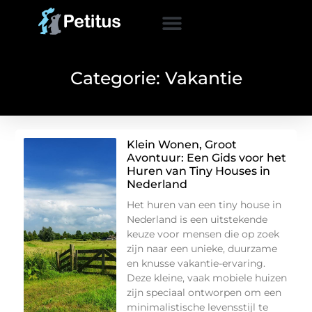
Categorie: Vakantie
Klein Wonen, Groot
Avontuur: Een Gids voor het
Huren van Tiny Houses in
Nederland
Het huren van een tiny house in
Nederland is een uitstekende
keuze voor mensen die op zoek
zijn naar een unieke, duurzame
en knusse vakantie-ervaring.
Deze kleine, vaak mobiele huizen
zijn speciaal ontworpen om een
minimalistische levensstijl te