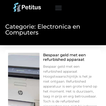
Categorie: Electronica en
Computers
Bespaar geld met een
refurbished apparaat
Bespaar geld met een
refurbished apparaat
Hoogstwaarschijnlijk is het je
niet ontgaan. Refurbished
apparatuur is een grote trend op
het moment. Het is duurzaam,
laag in prijs en erg betrouwbaar.
Toch is de refurbished