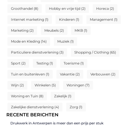
Groothandel
(8)
Hobby en vrije tijd
(2)
Horeca
(2)
Internet marketing
(1)
Kinderen
(1)
Management
(1)
Marketing
(2)
Meubels
(2)
MKB
(1)
Mode en Kleding
(14)
Muziek
(1)
Particuliere dienstverlening
(3)
Shopping / Clothing
(65)
Sport
(2)
Testing
(1)
Toerisme
(1)
Tuin en buitenleven
(1)
Vakantie
(2)
Verbouwen
(2)
Wijn
(2)
Winkelen
(5)
Woningen
(7)
Woning en Tuin
(8)
Zakelijk
(1)
Zakelijke dienstverlening
(4)
Zorg
(1)
RECENTE BERICHTEN
Drukwerk in Antwerpen is meer dan een prijs per stuk