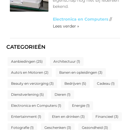
eigenschap nog niet bij iedereen
bekend.
Electronica en Computers
//
Lees verder »
CATEGORIEËN
Aanbiedingen
(25)
Architectuur
(1)
Auto's en Motoren
(2)
Banen en opleidingen
(3)
Beauty en verzorging
(3)
Bedrijven
(5)
Cadeau
(1)
Dienstverlening
(5)
Dieren
(1)
Electronica en Computers
(1)
Energie
(1)
Entertainment
(1)
Eten en drinken
(3)
Financieel
(3)
Fotografie
(1)
Geschenken
(3)
Gezondheid
(3)