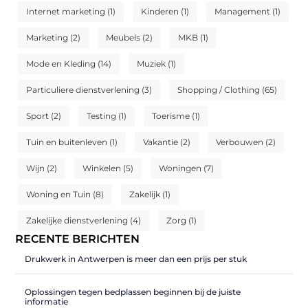
Internet marketing
(1)
Kinderen
(1)
Management
(1)
Marketing
(2)
Meubels
(2)
MKB
(1)
Mode en Kleding
(14)
Muziek
(1)
Particuliere dienstverlening
(3)
Shopping / Clothing
(65)
Sport
(2)
Testing
(1)
Toerisme
(1)
Tuin en buitenleven
(1)
Vakantie
(2)
Verbouwen
(2)
Wijn
(2)
Winkelen
(5)
Woningen
(7)
Woning en Tuin
(8)
Zakelijk
(1)
Zakelijke dienstverlening
(4)
Zorg
(1)
RECENTE BERICHTEN
Drukwerk in Antwerpen is meer dan een prijs per stuk
Oplossingen tegen bedplassen beginnen bij de juiste
informatie