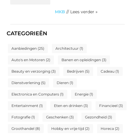
MKB
// Lees verder »
CATEGORIEËN
Aanbiedingen
(25)
Architectuur
(1)
Auto's en Motoren
(2)
Banen en opleidingen
(3)
Beauty en verzorging
(3)
Bedrijven
(5)
Cadeau
(1)
Dienstverlening
(5)
Dieren
(1)
Electronica en Computers
(1)
Energie
(1)
Entertainment
(1)
Eten en drinken
(3)
Financieel
(3)
Fotografie
(1)
Geschenken
(3)
Gezondheid
(3)
Groothandel
(8)
Hobby en vrije tijd
(2)
Horeca
(2)