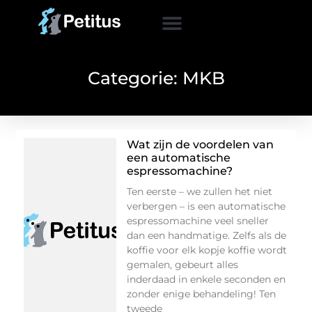
Categorie: MKB
Wat zijn de voordelen van
een automatische
espressomachine?
Ten eerste – we zullen het niet
verbergen – is een automatische
espressomachine veel sneller
dan een handmatige. Zelfs als de
koffie voor elk kopje koffie wordt
gemalen, gebeurt alles
inderdaad in enkele seconden en
zonder enige behandeling! Ten
tweede