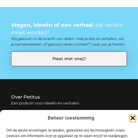
Vragen, ideeën of een verhaal
dat verteld
moet worden?
Wij geloven in de kracht van delen. Heb je iets te vertellen, wil
je samenwerken, of gewoon even contact? Laat van je horen!
Praat met ons
Over Petitus
Een podium voor ideeën en verhalen.
— petitus.be verzamelt blogs en artikelen vol inspiratie,
Beheer toestemming
creativiteit en inzichten uit het dagelijks leven. Laat je
verrassen door uiteenlopende content.
Om de beste ervaringen te bieden, gebruiken wij technologieën zoals
cookies om informatie over je apparaat op te slaan en/of te raadplegen.