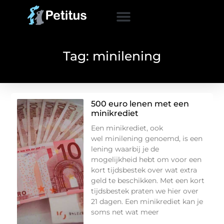
Tag: minilening
500 euro lenen met een
minikrediet
Een minikrediet, ook
wel minilening genoemd, is een
lening waarbij je de
mogelijkheid hebt om voor een
kort tijdsbestek over wat extra
geld te beschikken. Met een kort
tijdsbestek praten we hier over
21 dagen. Een minikrediet kan je
soms net wat meer