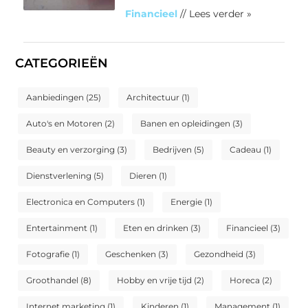
Financieel
// Lees verder »
CATEGORIEËN
Aanbiedingen
(25)
Architectuur
(1)
Auto's en Motoren
(2)
Banen en opleidingen
(3)
Beauty en verzorging
(3)
Bedrijven
(5)
Cadeau
(1)
Dienstverlening
(5)
Dieren
(1)
Electronica en Computers
(1)
Energie
(1)
Entertainment
(1)
Eten en drinken
(3)
Financieel
(3)
Fotografie
(1)
Geschenken
(3)
Gezondheid
(3)
Groothandel
(8)
Hobby en vrije tijd
(2)
Horeca
(2)
Internet marketing
(1)
Kinderen
(1)
Management
(1)