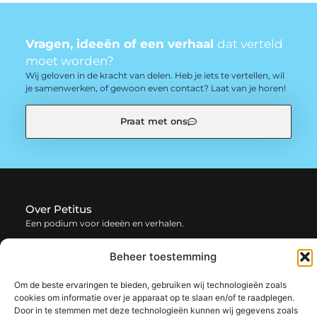
Vragen, ideeën of een verhaal
dat verteld
moet worden?
Wij geloven in de kracht van delen. Heb je iets te vertellen, wil
je samenwerken, of gewoon even contact? Laat van je horen!
Praat met ons
Over Petitus
Een podium voor ideeën en verhalen.
— petitus.be verzamelt blogs en artikelen vol inspiratie,
Beheer toestemming
creativiteit en inzichten uit het dagelijks leven. Laat je
verrassen door uiteenlopende content.
Om de beste ervaringen te bieden, gebruiken wij technologieën zoals
cookies om informatie over je apparaat op te slaan en/of te raadplegen.
Onze
Door in te stemmen met deze technologieën kunnen wij gegevens zoals
Bericht categorie