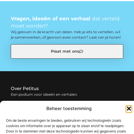
Vragen, ideeën of een verhaal
dat verteld
moet worden?
Wij geloven in de kracht van delen. Heb je iets te vertellen, wil
je samenwerken, of gewoon even contact? Laat van je horen!
Praat met ons
Over Petitus
Een podium voor ideeën en verhalen.
— petitus.be verzamelt blogs en artikelen vol inspiratie,
Beheer toestemming
creativiteit en inzichten uit het dagelijks leven. Laat je
verrassen door uiteenlopende content.
Om de beste ervaringen te bieden, gebruiken wij technologieën zoals
cookies om informatie over je apparaat op te slaan en/of te raadplegen.
Onze
Door in te stemmen met deze technologieën kunnen wij gegevens zoals
Bericht categorie