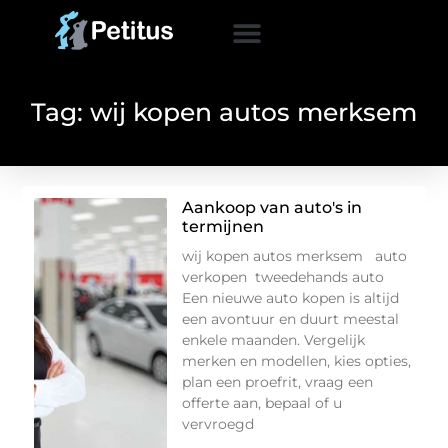
Tag: wij kopen autos merksem
Aankoop van auto's in
termijnen
wij kopen autos merksem auto
verkopen tweedehands auto
Een nieuwe auto kopen is altijd
een avontuur en duurt meestal
enkele maanden. Vergelijk
merken en modellen, kies opties,
plan een proefrit, vraag een
offerte aan, bepaal of u
vervroegd