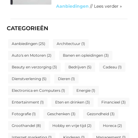
Aanbiedingen
// Lees verder »
CATEGORIEËN
Aanbiedingen
(25)
Architectuur
(1)
Auto's en Motoren
(2)
Banen en opleidingen
(3)
Beauty en verzorging
(3)
Bedrijven
(5)
Cadeau
(1)
Dienstverlening
(5)
Dieren
(1)
Electronica en Computers
(1)
Energie
(1)
Entertainment
(1)
Eten en drinken
(3)
Financieel
(3)
Fotografie
(1)
Geschenken
(3)
Gezondheid
(3)
Groothandel
(8)
Hobby en vrije tijd
(2)
Horeca
(2)
Internet marketing
(1)
Kinderen
(1)
Management
(1)