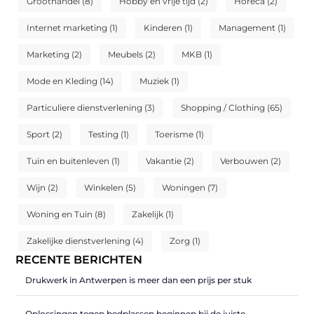
Groothandel
(8)
Hobby en vrije tijd
(2)
Horeca
(2)
Internet marketing
(1)
Kinderen
(1)
Management
(1)
Marketing
(2)
Meubels
(2)
MKB
(1)
Mode en Kleding
(14)
Muziek
(1)
Particuliere dienstverlening
(3)
Shopping / Clothing
(65)
Sport
(2)
Testing
(1)
Toerisme
(1)
Tuin en buitenleven
(1)
Vakantie
(2)
Verbouwen
(2)
Wijn
(2)
Winkelen
(5)
Woningen
(7)
Woning en Tuin
(8)
Zakelijk
(1)
Zakelijke dienstverlening
(4)
Zorg
(1)
RECENTE BERICHTEN
Drukwerk in Antwerpen is meer dan een prijs per stuk
Oplossingen tegen bedplassen beginnen bij de juiste