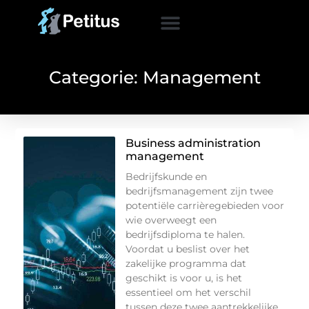
Categorie: Management
Business administration
management
Bedrijfskunde en
bedrijfsmanagement zijn twee
potentiële carrièregebieden voor
wie overweegt een
bedrijfsdiploma te halen.
Voordat u beslist over het
zakelijke programma dat
geschikt is voor u, is het
essentieel om het verschil
tussen deze twee aantrekkelijke