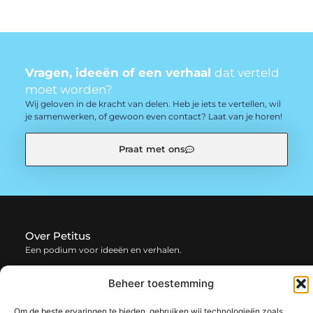
Vragen, ideeën of een verhaal
dat verteld
moet worden?
Wij geloven in de kracht van delen. Heb je iets te vertellen, wil
je samenwerken, of gewoon even contact? Laat van je horen!
Praat met ons
Over Petitus
Een podium voor ideeën en verhalen.
— petitus.be verzamelt blogs en artikelen vol inspiratie,
Beheer toestemming
creativiteit en inzichten uit het dagelijks leven. Laat je
verrassen door uiteenlopende content.
Om de beste ervaringen te bieden, gebruiken wij technologieën zoals