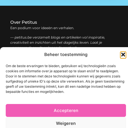
Over Petitus
Een podium voor ideeën en verhalen.
— petitus.be verzamelt blogs en artikelen vol inspiratie,
creativiteit en inzichten uit het dagelijks leven. Laat je
verrassen door uiteenlopende content.
Beheer toestemming
Onze
Bericht categorie
Om de beste ervaringen te bieden, gebruiken wij technologieën zoals
informatie
cookies om informatie over je apparaat op te slaan en/of te raadplegen.
Door in te stemmen met deze technologieën kunnen wij gegevens zoals
Goede Links Inkopen: De Slimme Strategie voor Sterke SEO Resultaten
Manieren om geld te verdienen met mijn website: Bouw aan een winstgevend online platform
surfgedrag of unieke ID's op deze site verwerken. Als je geen toestemming
geeft of uw toestemming intrekt, kan dit een nadelige invloed hebben op
bepaalde functies en mogelijkheden.
@2025 www.petitus.be. All Right Reserved.​
Accepteren
Weigeren