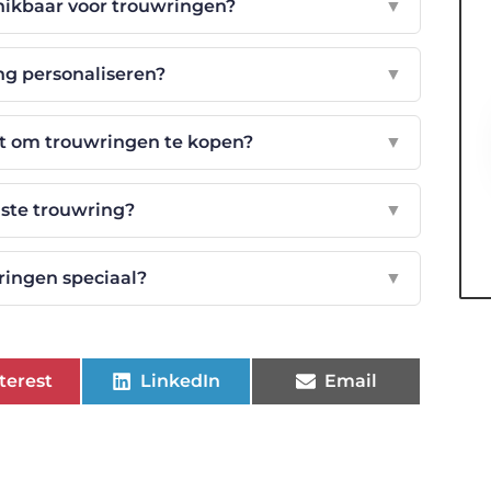
hikbaar voor trouwringen?
▼
ng personaliseren?
▼
t om trouwringen te kopen?
▼
uiste trouwring?
▼
ingen speciaal?
▼
terest
LinkedIn
Email