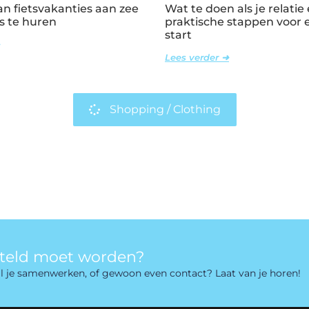
n fietsvakanties aan zee
Wat te doen als je relatie 
s te huren
praktische stappen voor
start
Lees verder ➜
Shopping / Clothing
rteld moet worden?
 wil je samenwerken, of gewoon even contact? Laat van je horen!