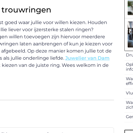
 trouwringen
st goed waar jullie voor willen kiezen. Houden
llie liever voor ijzersterke stalen ringen?
ngen willen toevoegen zijn hiervoor meerdere
uwringen laten aanbrengen of kun je kiezen voor
s afgebeeld. Op deze manier komen jullie tot de
Dru
als jullie onderlinge liefde.
Juwelier van Dam
Opl
et kiezen van de juiste ring. Wees welkom in de
inf
Waa
eff
Vlu
Waa
zic
Gen